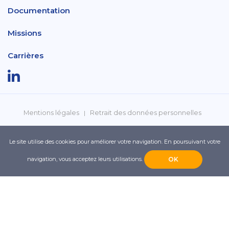
Documentation
Missions
Carrières
Mentions légales
Retrait des données personnelles
Politique de confidentialité
Réclamations
Le site utilise des cookies pour améliorer votre navigation. En poursuivant votre
navigation, vous acceptez leurs utilisations.
OK