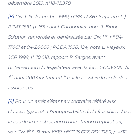
décembre 2019, n°18-16.978.
[8]
Civ. 1, 19 décembre 1990, n°88-12.863 (sept arrêts),
RGAT 1991, p. 155, concl. Carbonnier, note J. Bigot.
re
Solution renforcée et généralisée par Civ. 1
, n° 94-
17061 et 94-20060 ; RGDA 1998, 124, note L. Mayaux,
JCP 1998, II, 10 018, rapport P. Sargos, avant
l’intervention du législateur avec la loi n°2003-706 du
er
1
août 2003 instaurant l’article L. 124-5 du code des
assurances.
[9]
Pour un arrêt s’étant au contraire référé aux
clauses-types et à l’inopposabilité de la franchise dans
le cas de la construction d’une station d’épuration,
ère
voir Civ. 1
, 31 mai 1989, n°87-15.627, RDI 1989, p 482,