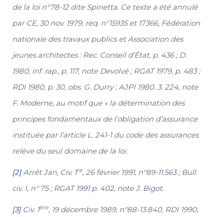
de la loi n°78-12 dite Spinetta. Ce texte a été annulé
par CE, 30 nov. 1979, req. n°15935 et 17366, Fédération
nationale des travaux publics et Association des
jeunes architectes : Rec. Conseil d’État, p. 436 ; D.
1980, inf. rap., p. 117, note Devolvé ; RGAT 1979, p. 483 ;
RDI 1980, p. 30, obs. G. Durry ; AJPI 1980. 3. 224, note
F. Moderne, au motif que « la détermination des
principes fondamentaux de l’obligation d’assurance
instituée par l’article L. 241-1 du code des assurances
relève du seul domaine de la loi.
re
[2]
Arrêt Jan, Civ. 1
, 26 février 1991, n°89-11.563 ; Bull.
civ. I, n° 75 ; RGAT 1991 p. 402, note J. Bigot.
ère
[3]
Civ. 1
, 19 décembre 1989, n°88-13.840, RDI 1990,