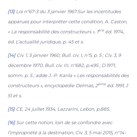
[13]
Loi n°67-3 du 3 janvier 1967.Sur les incertitudes
apparues pour interpréter cette condition, A. Caston,
ère
« La responsabilité des constructeurs », 1
éd. 1974,
éd. L’actualité juridique, p. 45 et s.
[14]
Civ. 1, 5 janvier 1960, Bull. civ. I, n°5, p. 5 ; Civ. 3, 9
décembre 1970, Bull. civ. III, n°682, p.495 ; D.1971,
somm. p. 5 ; adde J.-P. Karila « Les responsabilités des
ème
constructeurs », encyclopédie Delmas, 2
éd. 1991, J
51 et s.
[15]
CE, 24 juillet 1934, Lazzarini, Lebon, p.885.
[16]
Sur cette notion, loin de se confondre avec
l’impropriété à la destination, Civ. 3, 5 mai 2015, n°14-